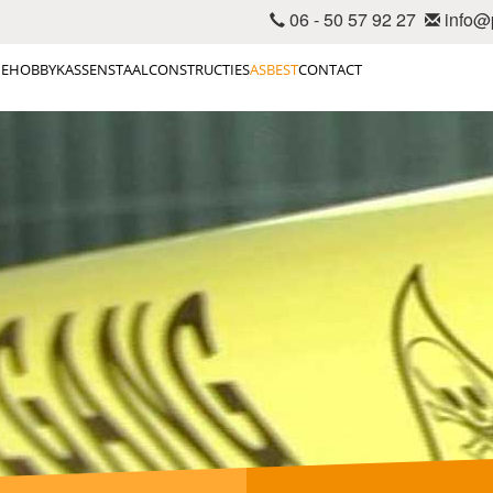
06 - 50 57 92 27
info@p
E
HOBBYKASSEN
STAALCONSTRUCTIES
ASBEST
CONTACT